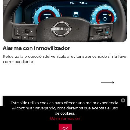
Alarma con inmovilizador
L
Refuerza la protección del vehículo al evitar su encendido sin la llave
P
correspondiente.
Este sitio utiliza cookies para ofrecer una mejor experiencia.
Al continuar navegando, consideramos que aceptas el uso
de cookies.
Más información
| Nissan Torres Corzo Aguascalientes Sur
|
Blvd. José María Chávez 1325
,
Aguascalientes,
Aguascalientes,
México
OK
20270
| Ventas:
449-910-