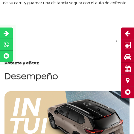
de su carril y guardar una distancia segura con el auto de enfrente.
a
d
lo
a
m
Abri
Cot
Pru
Potente y eficaz
Cita
Desempeño
Ubi
Cerr