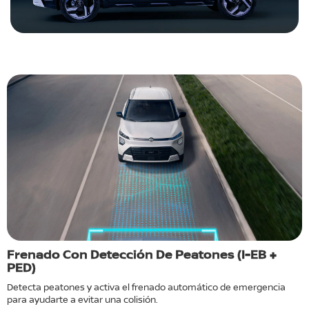
Frenado Con Detección De Peatones (I-EB +
C
PED)
te
M
a
Detecta peatones y activa el frenado automático de emergencia
r
para ayudarte a evitar una colisión.