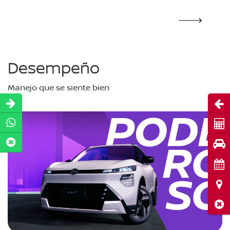
Desempeño
Manejo que se siente bien
Abri
Cot
Pru
Cita
Ubi
Cerr