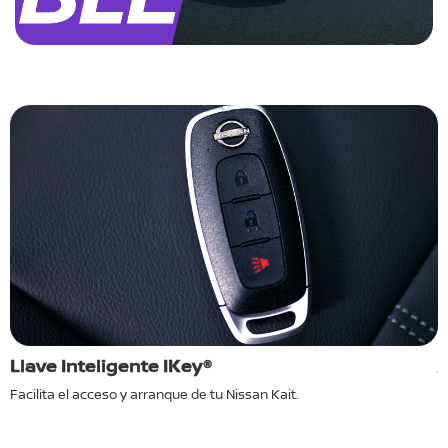
Llave Inteligente IKey®
A
Facilita el acceso y arranque de tu Nissan Kait.
M