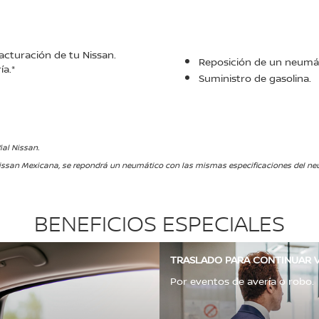
acturación de tu Nissan.
Reposición de un neumát
ía.*
Suministro de gasolina.
ial Nissan.
ssan Mexicana, se repondrá un neumático con las mismas especificaciones del neum
BENEFICIOS ESPECIALES
TRASLADO PARA CONTINUAR V
Por eventos de avería o robo.