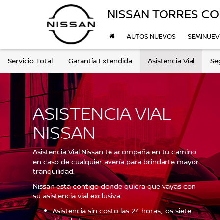
NISSAN TORRES CO
AUTOS NUEVOS
SEMINUE
Servicio Total
Garantía Extendida
Asistencia Vial
Se
ASISTENCIA VIAL
NISSAN
Asistencia Vial Nissan te acompaña en tu camino
en caso de cualquier avería para brindarte mayor
tranquilidad.
Nissan está contigo donde quiera que vayas con
su asistencia vial exclusiva.
Asistencia sin costo las 24 horas, los siete