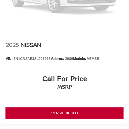
2025
NISSAN
VIN:
3N1CN8AE3SL907955
Valores:
2989
Modelo:
VEMSB
Call For Price
MSRP
VER VEHÍCULO