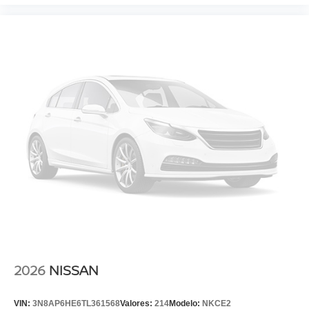
2026
NISSAN
VIN:
3N8AP6HE6TL361568
Valores:
214
Modelo:
NKCE2