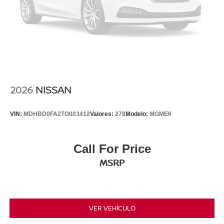
2026
NISSAN
VIN:
MDHBD0FA2TG003412
Valores:
278
Modelo:
MGME6
Call For Price
MSRP
VER VEHÍCULO