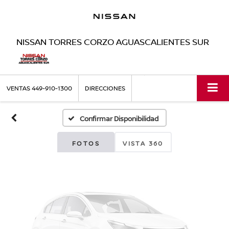
NISSAN TORRES CORZO AGUASCALIENTES SUR
Fotos No
Disponibles
VENTAS
449-910-1300
DIRECCIONES
Confirmar Disponibilidad
Por favor, revise luego
FOTOS
VISTA 360