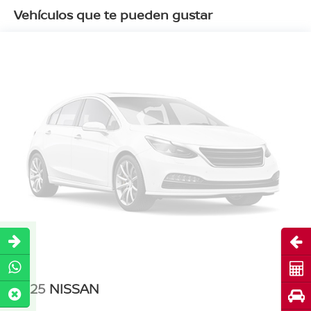
Vehículos que te pueden gustar
Abri
Cot
2025
NISSAN
Pru