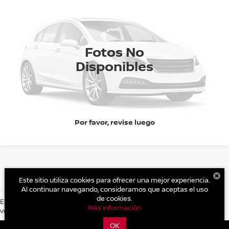
VIN:
JN8CT3MT1SW009918
Valores:
667
Modelo:
XECP2
SOLICITA UNA COTIZACIÓN
Ext.
Int.
DISPONIBLE
Fotos No
CLICK TO CALL
Disponibles
CLICK TO CALL
Por favor, revise luego
Este sitio utiliza cookies para ofrecer una mejor experiencia.
Al continuar navegando, consideramos que aceptas el uso
de cookies.
Es posible que no represente el vehiculo actual. (Opciones, colores,
Más información
version y estilo pueden variar)
| Nissan Torres Corzo Aguascalientes Sur
|
Blvd. José María Chávez 1325
,
Aguascalientes,
Aguascalientes,
México
20270
| Ventas:
449-910-
OK