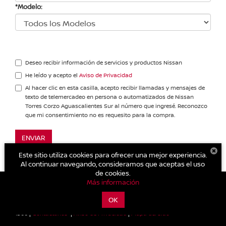
*Modelo:
Deseo recibir información de servicios y productos Nissan
He leído y acepto el
Aviso de Privacidad
Al hacer clic en esta casilla, acepto recibir llamadas y mensajes de
texto de telemercadeo en persona o automatizados de Nissan
Torres Corzo Aguascalientes Sur al número que ingresé. Reconozco
que mi consentimiento no es requesito para la compra.
ENVIAR
** Campo obligatorio
Este sitio utiliza cookies para ofrecer una mejor experiencia.
Al continuar navegando, consideramos que aceptas el uso
de cookies.
Más información
| Nissan Torres Corzo Aguascalientes Sur
|
Blvd. José María Chávez
OK
1325 ,
Aguascalientes,
Aguascalientes,
México
20270
| Ventas:
449-910-
1300
|
Contáctanos
|
Aviso de Privacidad
|
Mapa del sitio